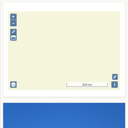
+
–
⤢
i
500 km