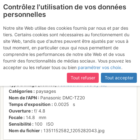
Contrôlez l'utilisation de vos données
fr
personnelles
Sembra aspettarmi
Notre site Web utilise des cookies fournis par nous et par des
tiers. Certains cookies sont nécessaires au fonctionnement du
per darmi il lasciapassare
site Web, tandis que d'autres peuvent être ajustés par vous à
tout moment, en particulier ceux qui nous permettent de
comprendre les performances de notre site Web et de vous
fournir des fonctionnalités de médias sociaux. Vous pouvez les
Activités
accepter ou les refuser tous ou bien
paramétrer vos choix
.
Date/heure
21 oct. 2012 12:56
Tout refuser
Tout accepter
Contributeur
CARLO FEDELE BARRI
Type d'image (licence)
collaboratif (CC by-sa)
Catégories
paysages
Nom de l'APN
Panasonic DMC-TZ20
Temps d'exposition
0.0025
s
Ouverture
f/
4.8
Focale
14.8
mm
Sensibilité
100
ISO
Nom du fichier
1351152582_1205282043.jpg