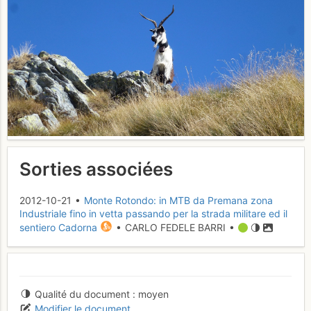
Sorties associées
2012-10-21 •
Monte Rotondo: in MTB da Premana zona
Industriale fino in vetta passando per la strada militare ed il
sentiero Cadorna
• CARLO FEDELE BARRI •
Qualité du document
moyen
Modifier le document