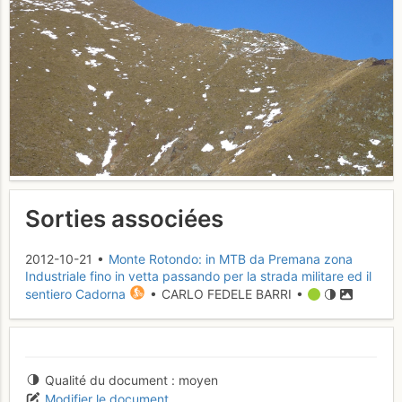
Sorties associées
2012-10-21 •
Monte Rotondo: in MTB da Premana zona
Industriale fino in vetta passando per la strada militare ed il
sentiero Cadorna
• CARLO FEDELE BARRI •
Qualité du document
moyen
Modifier le document