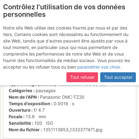
Contrôlez l'utilisation de vos données
fr
personnelles
Versante di salita e
Notre site Web utilise des cookies fournis par nous et par des
tiers. Certains cookies sont nécessaires au fonctionnement du
discesa dal Monte Rotondo
site Web, tandis que d'autres peuvent être ajustés par vous à
tout moment, en particulier ceux qui nous permettent de
comprendre les performances de notre site Web et de vous
fournir des fonctionnalités de médias sociaux. Vous pouvez les
Activités
accepter ou les refuser tous ou bien
paramétrer vos choix
.
Date/heure
21 oct. 2012 12:29
Tout refuser
Tout accepter
Contributeur
CARLO FEDELE BARRI
Type d'image (licence)
collaboratif (CC by-sa)
Catégories
paysages
Nom de l'APN
Panasonic DMC-TZ20
Temps d'exposition
0.0016
s
Ouverture
f/
4.7
Focale
13.6
mm
Sensibilité
100
ISO
Nom du fichier
1351113853_1332377471.jpg