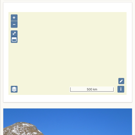
+
–
⤢
i
500 km