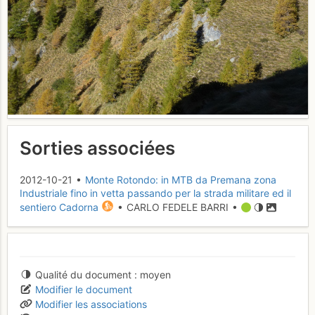
Sorties associées
2012-10-21 •
Monte Rotondo: in MTB da Premana zona
Industriale fino in vetta passando per la strada militare ed il
sentiero Cadorna
• CARLO FEDELE BARRI •
Qualité du document
moyen
Modifier le document
Modifier les associations