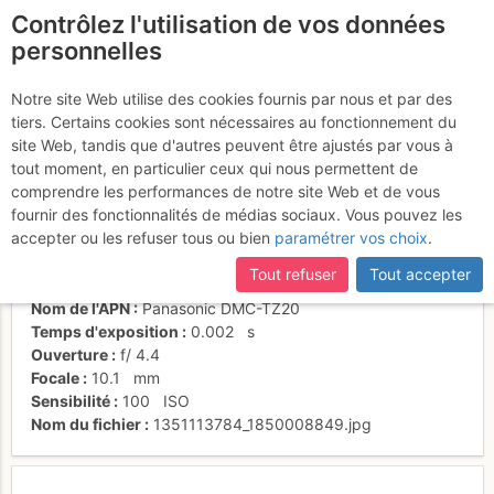
Contrôlez l'utilisation de vos données
fr
personnelles
Valle spettacolare
Notre site Web utilise des cookies fournis par nous et par des
tiers. Certains cookies sont nécessaires au fonctionnement du
site Web, tandis que d'autres peuvent être ajustés par vous à
tout moment, en particulier ceux qui nous permettent de
Activités
comprendre les performances de notre site Web et de vous
fournir des fonctionnalités de médias sociaux. Vous pouvez les
Date/heure
21 oct. 2012 11:32
accepter ou les refuser tous ou bien
paramétrer vos choix
.
Contributeur
CARLO FEDELE BARRI
Type d'image (licence)
collaboratif (CC by-sa)
Tout refuser
Tout accepter
Catégories
paysages
Nom de l'APN
Panasonic DMC-TZ20
Temps d'exposition
0.002
s
Ouverture
f/
4.4
Focale
10.1
mm
Sensibilité
100
ISO
Nom du fichier
1351113784_1850008849.jpg