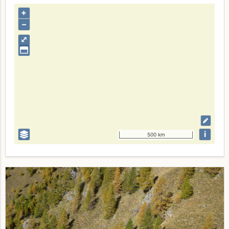
+
–
⤢
i
500 km