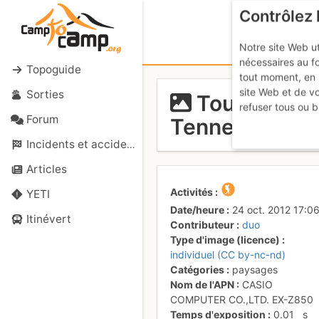
Contrôlez 
Notre site Web ut
nécessaires au f
Topoguide
tout moment, en 
site Web et de v
Sorties
Tour des de
refuser tous ou b
Forum
Tenneverge
Incidents et accidents
Articles
Activités
YETI
Date/heure
24 oct. 2012 17:0
Itinévert
Contributeur
duo
Type d'image (licence)
individuel (CC by-nc-nd)
Catégories
paysages
Nom de l'APN
CASIO
COMPUTER CO.,LTD. EX-Z850
Temps d'exposition
0.01
s