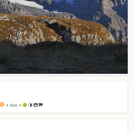
• duo •