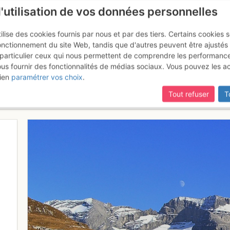
l'utilisation de vos données personnelles
ilise des cookies fournis par nous et par des tiers. Certains cookies 
onctionnement du site Web, tandis que d'autres peuvent être ajustés
particulier ceux qui nous permettent de comprendre les performanc
ous fournir des fonctionnalités de médias sociaux. Vous pouvez les a
nts Blanches-La lune s'offre un
ien
paramétrer vos choix
.
Tout refuser
T
6