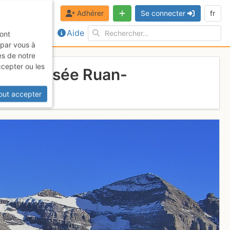
Adhérer
Se connecter
fr
Aide
sont
 par vous à
es de notre
ccepter ou les
e traversée Ruan-
out accepter