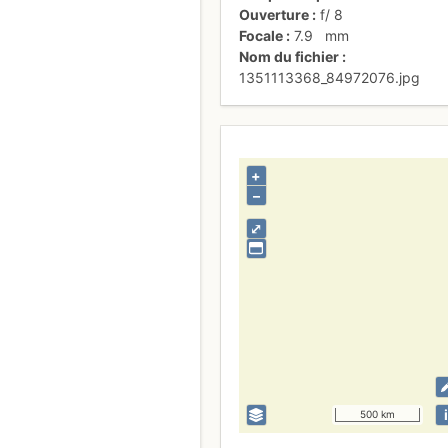
Ouverture
f/
8
Focale
7.9
mm
Nom du fichier
1351113368_84972076.jpg
+
–
⤢
i
500 km