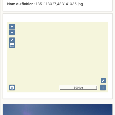
Nom du fichier
1351113027_483141035.jpg
+
–
⤢
i
500 km