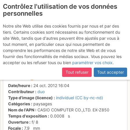
Contrôlez l'utilisation de vos données
fr
personnelles
Suite à une récente et importante mise à jour du site,
si
Tour des dents
certaines pages ne sont plus accessibles, manquantes ou
Notre site Web utilise des cookies fournis par nous et par des
incomplètes, déconnectez-vous puis reconnectez-vous à votre
tiers. Certains cookies sont nécessaires au fonctionnement du
Blanches-La pointe
compte sur le site.
site Web, tandis que d'autres peuvent être ajustés par vous à
percée. le reste je ne
tout moment, en particulier ceux qui nous permettent de
comprendre les performances de notre site Web et de vous
connais pas
fournir des fonctionnalités de médias sociaux. Vous pouvez les
accepter ou les refuser tous ou bien
paramétrer vos choix
.
Tout refuser
Tout accepter
Activités
Date/heure
24 oct. 2012 16:04
Contributeur
duo
Type d'image (licence)
individuel (CC by-nc-nd)
Catégories
paysages
Nom de l'APN
CASIO COMPUTER CO.,LTD. EX-Z850
Temps d'exposition
0.0008
s
Ouverture
f/
8
Focale
7.9
mm