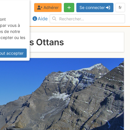
Adhérer
Se connecter
fr
Aide
sont
 par vous à
es de notre
ccepter ou les
tête des Ottans
out accepter