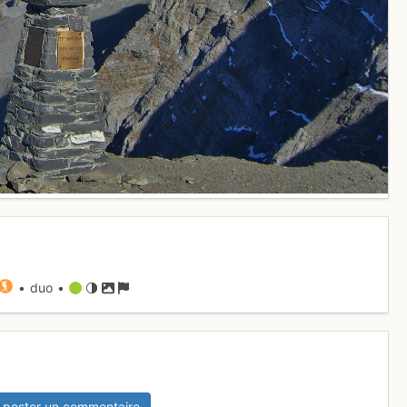
• duo •
 poster un commentaire