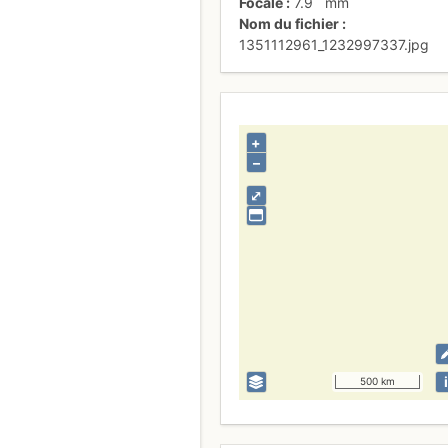
Focale
7.9
mm
Nom du fichier
1351112961_1232997337.jpg
+
–
⤢
i
500 km