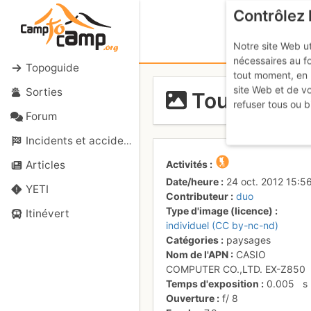
Contrôlez 
Notre site Web ut
nécessaires au f
Topoguide
tout moment, en 
site Web et de v
Sorties
Tour des de
refuser tous ou b
Forum
Incidents et accidents
Activités
Articles
Date/heure
24 oct. 2012 15:5
YETI
Contributeur
duo
Type d'image (licence)
Itinévert
individuel (CC by-nc-nd)
Catégories
paysages
Nom de l'APN
CASIO
COMPUTER CO.,LTD. EX-Z850
Temps d'exposition
0.005
s
Ouverture
f/
8