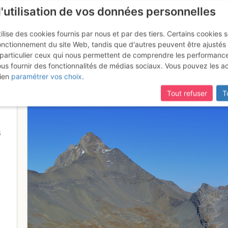
l'utilisation de vos données personnelles
ilise des cookies fournis par nous et par des tiers. Certains cookies 
onctionnement du site Web, tandis que d'autres peuvent être ajustés
particulier ceux qui nous permettent de comprendre les performanc
ous fournir des fonctionnalités de médias sociaux. Vous pouvez les a
nts Blanches-Haute Cime de la 
ien
paramétrer vos choix
.
Tout refuser
T
6