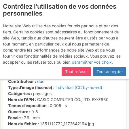
Contrôlez l'utilisation de vos données
fr
personnelles
Tour des dents
Notre site Web utilise des cookies fournis par nous et par des
tiers. Certains cookies sont nécessaires au fonctionnement du
Blanches-a la sortie du pas
site Web, tandis que d'autres peuvent être ajustés par vous à
d'Encel on retrouve le soleil
tout moment, en particulier ceux qui nous permettent de
comprendre les performances de notre site Web et de vous
fournir des fonctionnalités de médias sociaux. Vous pouvez les
accepter ou les refuser tous ou bien
paramétrer vos choix
.
Activités
Tout refuser
Tout accepter
Date/heure
24 oct. 2012 14:44
Contributeur
duo
Type d'image (licence)
individuel (CC by-nc-nd)
Catégories
paysages
Nom de l'APN
CASIO COMPUTER CO.,LTD. EX-Z850
Temps d'exposition
0.005
s
Ouverture
f/
8
Focale
7.9
mm
Nom du fichier
1351112772_1172642194.jpg