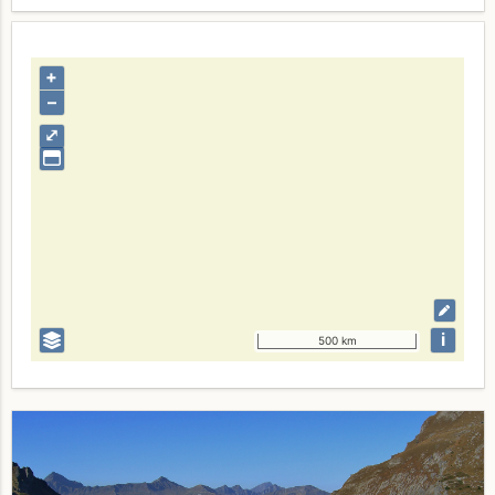
+
–
⤢
i
500 km