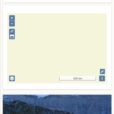
+
–
⤢
i
500 km