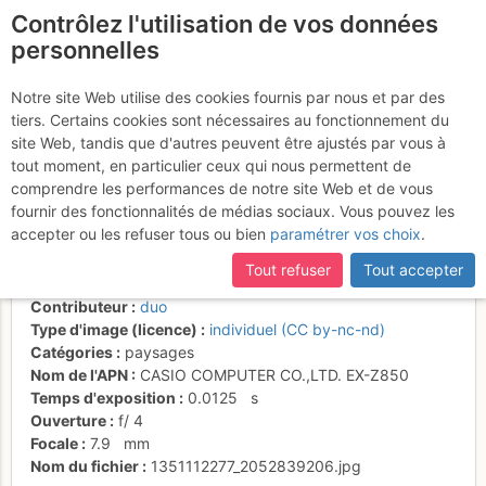
Contrôlez l'utilisation de vos données
fr
personnelles
Tour des dents
Notre site Web utilise des cookies fournis par nous et par des
tiers. Certains cookies sont nécessaires au fonctionnement du
Blanches-La vogealle se
site Web, tandis que d'autres peuvent être ajustés par vous à
réveille
tout moment, en particulier ceux qui nous permettent de
comprendre les performances de notre site Web et de vous
fournir des fonctionnalités de médias sociaux. Vous pouvez les
accepter ou les refuser tous ou bien
paramétrer vos choix
.
Activités
Tout refuser
Tout accepter
Date/heure
24 oct. 2012 08:27
Contributeur
duo
Type d'image (licence)
individuel (CC by-nc-nd)
Catégories
paysages
Nom de l'APN
CASIO COMPUTER CO.,LTD. EX-Z850
Temps d'exposition
0.0125
s
Ouverture
f/
4
Focale
7.9
mm
Nom du fichier
1351112277_2052839206.jpg