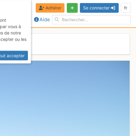
Adhérer
Se connecter
fr
Aide
sont
 par vous à
es de notre
ccepter ou les
out accepter