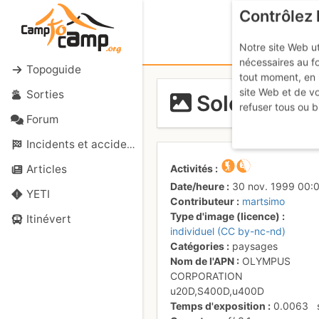
Contrôlez 
Notre site Web ut
nécessaires au f
Topoguide
tout moment, en 
site Web et de v
Sorties
Soleil couc
refuser tous ou b
Forum
Incidents et accidents
Activités
Articles
Date/heure
30 nov. 1999 00:
YETI
Contributeur
martsimo
Type d'image (licence)
Itinévert
individuel (CC by-nc-nd)
Catégories
paysages
Nom de l'APN
OLYMPUS
CORPORATION
u20D,S400D,u400D
Temps d'exposition
0.0063