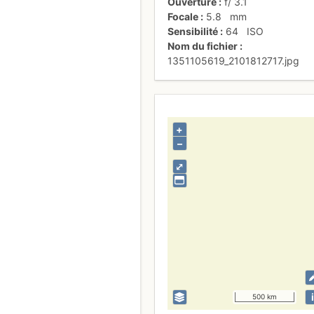
Ouverture
f/
3.1
Focale
5.8
mm
Sensibilité
64
ISO
Nom du fichier
1351105619_2101812717.jpg
+
–
⤢
i
500 km