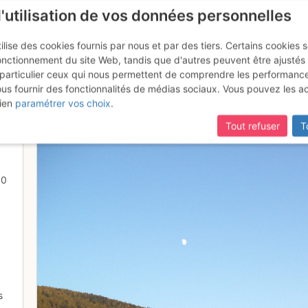
l'utilisation de vos données personnelles
ilise des cookies fournis par nous et par des tiers. Certains cookies 
onctionnement du site Web, tandis que d'autres peuvent être ajustés
particulier ceux qui nous permettent de comprendre les performanc
ous fournir des fonctionnalités de médias sociaux. Vous pouvez les a
hant sur la Maya
ien
paramétrer vos choix
.
Tout refuser
T
00
s