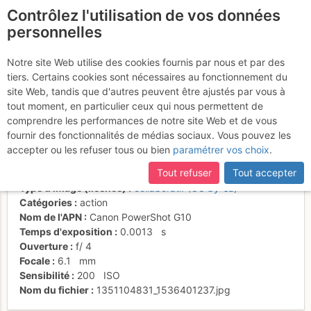
Contrôlez l'utilisation de vos données
fr
personnelles
Suite à une récente et importante mise à jour du site,
si
Entre le Habert de
certaines pages ne sont plus accessibles, manquantes ou
Notre site Web utilise des cookies fournis par nous et par des
incomplètes, déconnectez-vous puis reconnectez-vous à votre
tiers. Certains cookies sont nécessaires au fonctionnement du
Bovinant et le Pas du Loup
compte sur le site.
site Web, tandis que d'autres peuvent être ajustés par vous à
tout moment, en particulier ceux qui nous permettent de
comprendre les performances de notre site Web et de vous
fournir des fonctionnalités de médias sociaux. Vous pouvez les
Activités
accepter ou les refuser tous ou bien
paramétrer vos choix
.
Date/heure
21 oct. 2012 14:48
Tout refuser
Tout accepter
Contributeur
Thomas Ribière
Type d'image (licence)
collaboratif (CC by-sa)
Catégories
action
Nom de l'APN
Canon PowerShot G10
Temps d'exposition
0.0013
s
Ouverture
f/
4
Focale
6.1
mm
Sensibilité
200
ISO
Nom du fichier
1351104831_1536401237.jpg