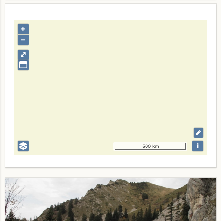
+
–
⤢
i
500 km