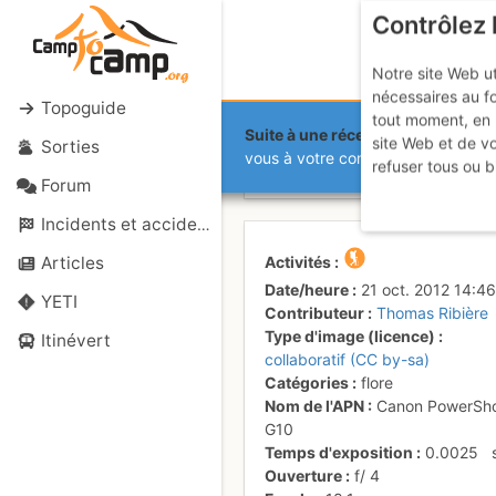
Contrôlez 
Notre site Web ut
nécessaires au f
Topoguide
tout moment, en 
Suite à une récente et importante 
site Web et de v
Sorties
Automne en
vous à votre compte sur le site.
refuser tous ou b
Forum
Incidents et accidents
Activités
Articles
Date/heure
21 oct. 2012 14:46
YETI
Contributeur
Thomas Ribière
Type d'image (licence)
Itinévert
collaboratif (CC by-sa)
Catégories
flore
Nom de l'APN
Canon PowerSh
G10
Temps d'exposition
0.0025
Ouverture
f/
4