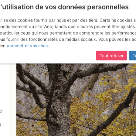
l'utilisation de vos données personnelles
ilise des cookies fournis par nous et par des tiers. Certains cookies 
onctionnement du site Web, tandis que d'autres peuvent être ajustés
particulier ceux qui nous permettent de comprendre les performanc
mise à jour du site,
si certaines pages ne sont plus accessibles, m
ous fournir des fonctionnalités de médias sociaux. Vous pouvez les a
 Chartreuse
ien
paramétrer vos choix
.
Tout refuser
T
ot
s