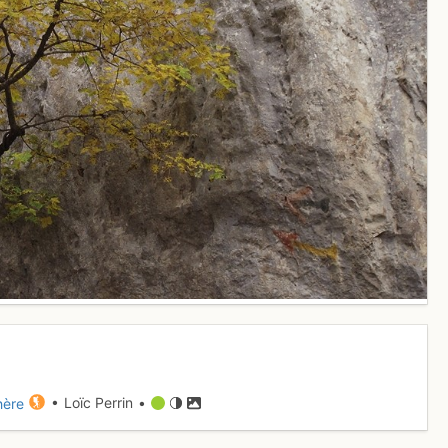
hère
• Loïc Perrin •