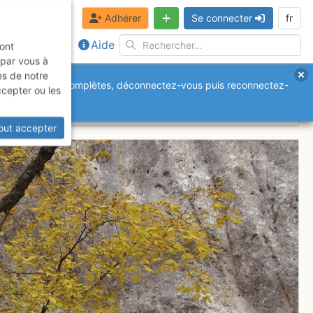
Adhérer
Se connecter
fr
Aide
sont
 par vous à
es de notre
anquantes ou incomplètes, déconnectez-vous puis reconnectez-
ccepter ou les
out accepter