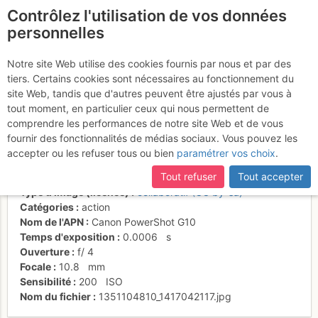
Contrôlez l'utilisation de vos données
fr
personnelles
Loïc redescend vers le
Notre site Web utilise des cookies fournis par nous et par des
tiers. Certains cookies sont nécessaires au fonctionnement du
Col de Bovinant
site Web, tandis que d'autres peuvent être ajustés par vous à
tout moment, en particulier ceux qui nous permettent de
comprendre les performances de notre site Web et de vous
fournir des fonctionnalités de médias sociaux. Vous pouvez les
Activités
accepter ou les refuser tous ou bien
paramétrer vos choix
.
Date/heure
21 oct. 2012 14:30
Tout refuser
Tout accepter
Contributeur
Thomas Ribière
Type d'image (licence)
collaboratif (CC by-sa)
Catégories
action
Nom de l'APN
Canon PowerShot G10
Temps d'exposition
0.0006
s
Ouverture
f/
4
Focale
10.8
mm
Sensibilité
200
ISO
Nom du fichier
1351104810_1417042117.jpg