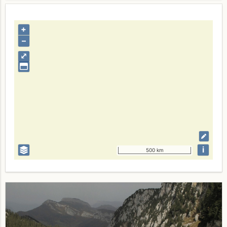
+
–
⤢
i
500 km