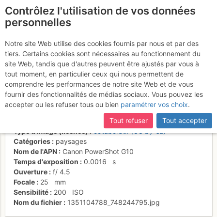
Contrôlez l'utilisation de vos données
fr
personnelles
Suite à une récente et importante mise à jour du site,
si
Automne en
certaines pages ne sont plus accessibles, manquantes ou
Notre site Web utilise des cookies fournis par nous et par des
incomplètes, déconnectez-vous puis reconnectez-vous à votre
tiers. Certains cookies sont nécessaires au fonctionnement du
Chartreuse
compte sur le site.
site Web, tandis que d'autres peuvent être ajustés par vous à
tout moment, en particulier ceux qui nous permettent de
comprendre les performances de notre site Web et de vous
fournir des fonctionnalités de médias sociaux. Vous pouvez les
Activités
accepter ou les refuser tous ou bien
paramétrer vos choix
.
Date/heure
21 oct. 2012 11:38
Tout refuser
Tout accepter
Contributeur
Thomas Ribière
Type d'image (licence)
collaboratif (CC by-sa)
Catégories
paysages
Nom de l'APN
Canon PowerShot G10
Temps d'exposition
0.0016
s
Ouverture
f/
4.5
Focale
25
mm
Sensibilité
200
ISO
Nom du fichier
1351104788_748244795.jpg