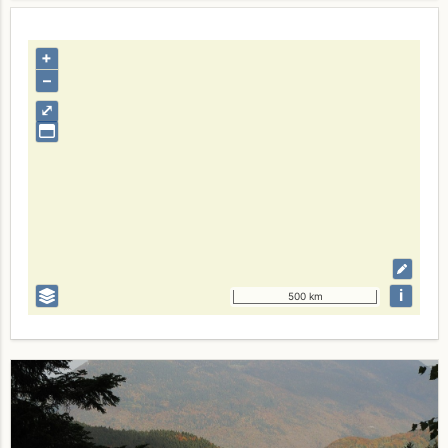
+
–
⤢
i
500 km