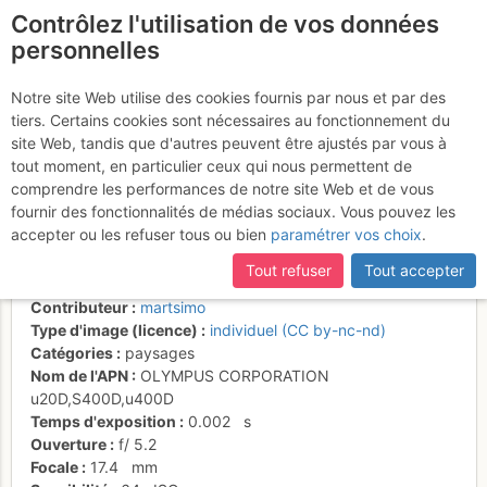
Contrôlez l'utilisation de vos données
fr
personnelles
Aux Aiguilles Rouges
Notre site Web utilise des cookies fournis par nous et par des
tiers. Certains cookies sont nécessaires au fonctionnement du
les gouilles aussi sont
site Web, tandis que d'autres peuvent être ajustés par vous à
rouges
tout moment, en particulier ceux qui nous permettent de
comprendre les performances de notre site Web et de vous
fournir des fonctionnalités de médias sociaux. Vous pouvez les
accepter ou les refuser tous ou bien
paramétrer vos choix
.
Activités
Tout refuser
Tout accepter
Date/heure
30 nov. 1999 00:00
Contributeur
martsimo
Type d'image (licence)
individuel (CC by-nc-nd)
Catégories
paysages
Nom de l'APN
OLYMPUS CORPORATION
u20D,S400D,u400D
Temps d'exposition
0.002
s
Ouverture
f/
5.2
Focale
17.4
mm