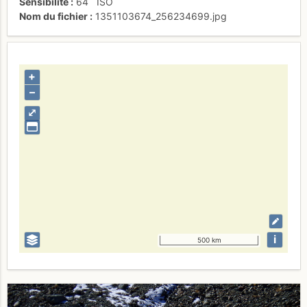
Sensibilité
64
ISO
Nom du fichier
1351103674_256234699.jpg
+
–
⤢
i
500 km