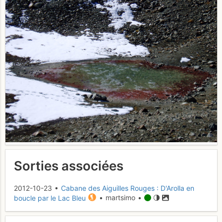
Sorties associées
2012-10-23 •
Cabane des Aiguilles Rouges : D'Arolla en
boucle par le Lac Bleu
• martsimo •