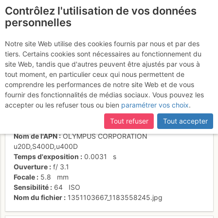
Contrôlez l'utilisation de vos données
fr
personnelles
De Tête du Tronc
Notre site Web utilise des cookies fournis par nous et par des
tiers. Certains cookies sont nécessaires au fonctionnement du
site Web, tandis que d'autres peuvent être ajustés par vous à
tout moment, en particulier ceux qui nous permettent de
Activités
comprendre les performances de notre site Web et de vous
fournir des fonctionnalités de médias sociaux. Vous pouvez les
Date/heure
30 nov. 1999 00:00
accepter ou les refuser tous ou bien
paramétrer vos choix
.
Contributeur
martsimo
Type d'image (licence)
individuel (CC by-nc-nd)
Tout refuser
Tout accepter
Catégories
paysages
Nom de l'APN
OLYMPUS CORPORATION
u20D,S400D,u400D
Temps d'exposition
0.0031
s
Ouverture
f/
3.1
Focale
5.8
mm
Sensibilité
64
ISO
Nom du fichier
1351103667_1183558245.jpg