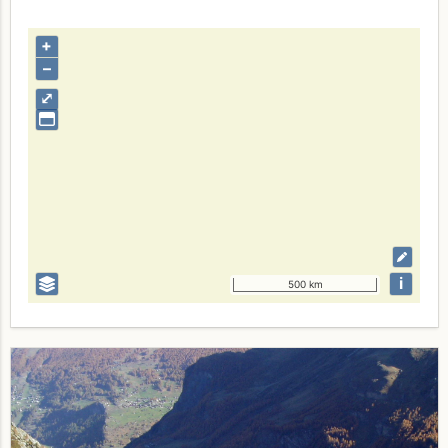
+
–
⤢
i
500 km