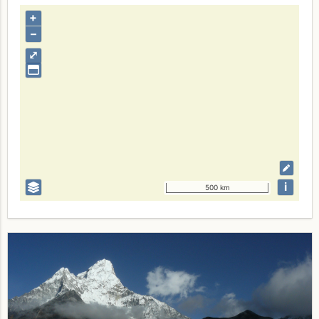
+
–
⤢
i
500 km