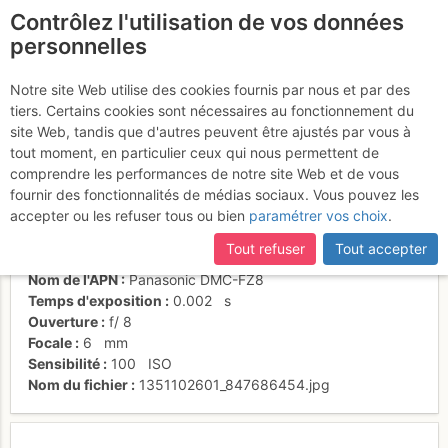
Contrôlez l'utilisation de vos données
fr
personnelles
Ama Dablam... et nous
Notre site Web utilise des cookies fournis par nous et par des
tiers. Certains cookies sont nécessaires au fonctionnement du
site Web, tandis que d'autres peuvent être ajustés par vous à
tout moment, en particulier ceux qui nous permettent de
Activités
comprendre les performances de notre site Web et de vous
fournir des fonctionnalités de médias sociaux. Vous pouvez les
Date/heure
7 nov. 2011 11:35
accepter ou les refuser tous ou bien
paramétrer vos choix
.
Contributeur
marco167
Type d'image (licence)
individuel (CC by-nc-nd)
Tout refuser
Tout accepter
Catégories
personnages
Nom de l'APN
Panasonic DMC-FZ8
Temps d'exposition
0.002
s
Ouverture
f/
8
Focale
6
mm
Sensibilité
100
ISO
Nom du fichier
1351102601_847686454.jpg