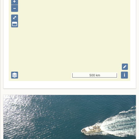
+
–
⤢
i
500 km