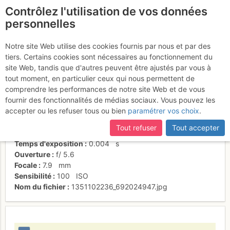
Contrôlez l'utilisation de vos données
fr
personnelles
Marianne encouragée...
Notre site Web utilise des cookies fournis par nous et par des
tiers. Certains cookies sont nécessaires au fonctionnement du
site Web, tandis que d'autres peuvent être ajustés par vous à
tout moment, en particulier ceux qui nous permettent de
Activités
comprendre les performances de notre site Web et de vous
fournir des fonctionnalités de médias sociaux. Vous pouvez les
Date/heure
24 oct. 2012 15:35
accepter ou les refuser tous ou bien
paramétrer vos choix
.
Contributeur
Patrick Vuilleumier
Type d'image (licence)
individuel (CC by-nc-nd)
Tout refuser
Tout accepter
Nom de l'APN
SONY DSC-P10
Temps d'exposition
0.004
s
Ouverture
f/
5.6
Focale
7.9
mm
Sensibilité
100
ISO
Nom du fichier
1351102236_692024947.jpg