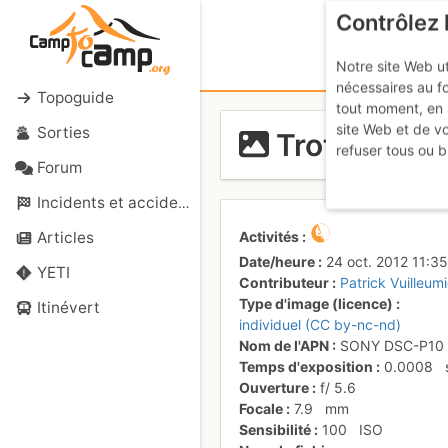
Contrôlez 
Notre site Web ut
nécessaires au f
Topoguide
tout moment, en 
site Web et de v
Sorties
Trottoir inc
refuser tous ou b
Forum
Incidents et accidents
Activités
Articles
Date/heure
24 oct. 2012 11:35
YETI
Contributeur
Patrick Vuilleumi
Type d'image (licence)
Itinévert
individuel (CC by-nc-nd)
Nom de l'APN
SONY DSC-P10
Temps d'exposition
0.0008
Ouverture
f/
5.6
Focale
7.9
mm
Sensibilité
100
ISO