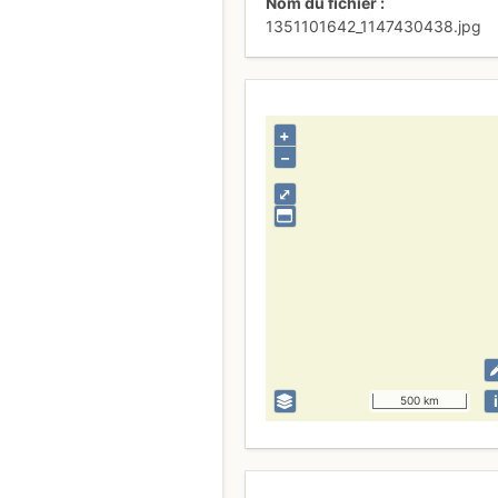
Nom du fichier
1351101642_1147430438.jpg
+
–
⤢
i
500 km