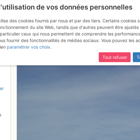
l'utilisation de vos données personnelles
ilise des cookies fournis par nous et par des tiers. Certains cookies 
onctionnement du site Web, tandis que d'autres peuvent être ajustés
particulier ceux qui nous permettent de comprendre les performanc
ous fournir des fonctionnalités de médias sociaux. Vous pouvez les a
liné bien sécurisé avant le rappe
ien
paramétrer vos choix
.
Tout refuser
T
er
s