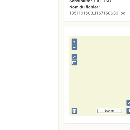
Sensibilité
100
ISO
Nom du fichier
1351101503_1167168639.jpg
+
–
⤢
i
500 km