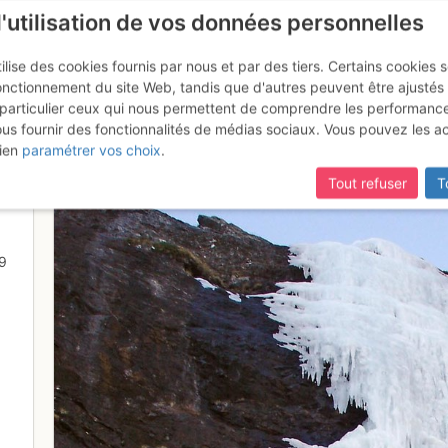
l'utilisation de vos données personnelles
ilise des cookies fournis par nous et par des tiers. Certains cookies 
onctionnement du site Web, tandis que d'autres peuvent être ajustés
particulier ceux qui nous permettent de comprendre les performanc
mise à jour du site,
si certaines pages ne sont plus accessibles, m
ous fournir des fonctionnalités de médias sociaux. Vous pouvez les a
1ere longueur
ien
paramétrer vos choix
.
Tout refuser
T
9