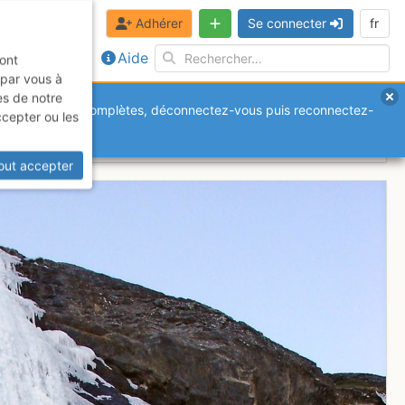
Adhérer
Se connecter
fr
Aide
sont
 par vous à
es de notre
anquantes ou incomplètes, déconnectez-vous puis reconnectez-
ccepter ou les
out accepter