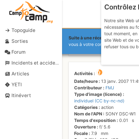
Contrôlez 
Notre site Web ut
nécessaires au f
Topoguide
tout moment, en 
Suite à une récente et importante 
site Web et de v
Sorties
PP dans la 
vous à votre compte sur le site.
refuser tous ou b
Forum
Incidents et accidents
Activités
Articles
Date/heure
13 janv. 2007 11:4
YETI
Contributeur
FMJ
Type d'image (licence)
Itinévert
individuel (CC by-nc-nd)
Catégories
action
Nom de l'APN
SONY DSC-W1
Temps d'exposition
0.01
s
Ouverture
f/
5.6
Focale
7.9
mm