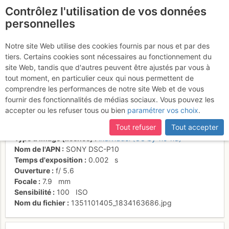
Contrôlez l'utilisation de vos données
fr
personnelles
Suite à une récente et importante mise à jour du site,
si
Le Cancéou et son pin
certaines pages ne sont plus accessibles, manquantes ou
Notre site Web utilise des cookies fournis par nous et par des
incomplètes, déconnectez-vous puis reconnectez-vous à votre
tiers. Certains cookies sont nécessaires au fonctionnement du
visible...
compte sur le site.
site Web, tandis que d'autres peuvent être ajustés par vous à
tout moment, en particulier ceux qui nous permettent de
comprendre les performances de notre site Web et de vous
fournir des fonctionnalités de médias sociaux. Vous pouvez les
Activités
accepter ou les refuser tous ou bien
paramétrer vos choix
.
Date/heure
24 oct. 2012 10:22
Tout refuser
Tout accepter
Contributeur
Patrick Vuilleumier
Type d'image (licence)
individuel (CC by-nc-nd)
Nom de l'APN
SONY DSC-P10
Temps d'exposition
0.002
s
Ouverture
f/
5.6
Focale
7.9
mm
Sensibilité
100
ISO
Nom du fichier
1351101405_1834163686.jpg