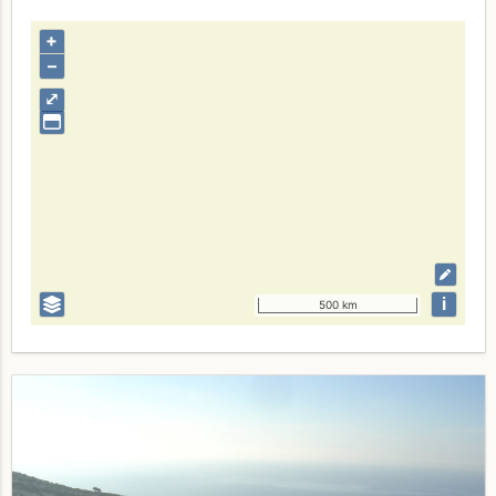
+
–
⤢
i
500 km