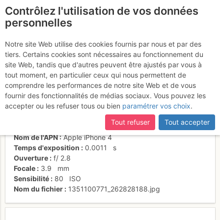
Contrôlez l'utilisation de vos données
fr
personnelles
Avant dernière longeur
Notre site Web utilise des cookies fournis par nous et par des
tiers. Certains cookies sont nécessaires au fonctionnement du
site Web, tandis que d'autres peuvent être ajustés par vous à
tout moment, en particulier ceux qui nous permettent de
Activités
comprendre les performances de notre site Web et de vous
fournir des fonctionnalités de médias sociaux. Vous pouvez les
Date/heure
23 oct. 2012 14:00
accepter ou les refuser tous ou bien
paramétrer vos choix
.
Contributeur
talisker
Type d'image (licence)
individuel (CC by-nc-nd)
Tout refuser
Tout accepter
Catégories
action
Nom de l'APN
Apple iPhone 4
Temps d'exposition
0.0011
s
Ouverture
f/
2.8
Focale
3.9
mm
Sensibilité
80
ISO
Nom du fichier
1351100771_262828188.jpg