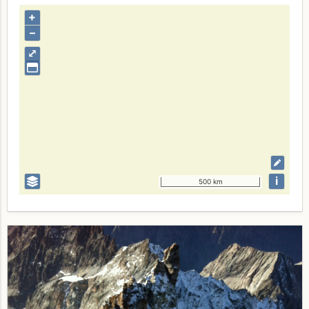
+
–
⤢
i
500 km