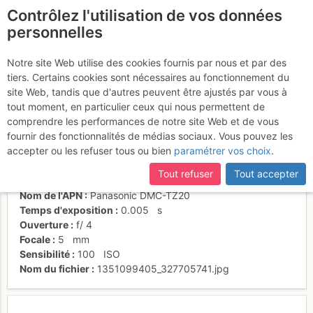
Contrôlez l'utilisation de vos données
fr
personnelles
Suite à une récente et importante mise à jour du site,
si
Départ du rappel
certaines pages ne sont plus accessibles, manquantes ou
Notre site Web utilise des cookies fournis par nous et par des
incomplètes, déconnectez-vous puis reconnectez-vous à votre
tiers. Certains cookies sont nécessaires au fonctionnement du
compte sur le site.
site Web, tandis que d'autres peuvent être ajustés par vous à
tout moment, en particulier ceux qui nous permettent de
Activités
comprendre les performances de notre site Web et de vous
fournir des fonctionnalités de médias sociaux. Vous pouvez les
Date/heure
13 juil. 2012 09:22
accepter ou les refuser tous ou bien
paramétrer vos choix
.
Contributeur
Thomas C
Type d'image (licence)
individuel (CC by-nc-nd)
Tout refuser
Tout accepter
Catégories
détail
Nom de l'APN
Panasonic DMC-TZ20
Temps d'exposition
0.005
s
Ouverture
f/
4
Focale
5
mm
Sensibilité
100
ISO
Nom du fichier
1351099405_327705741.jpg