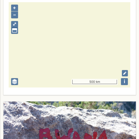
+
–
⤢
i
500 km