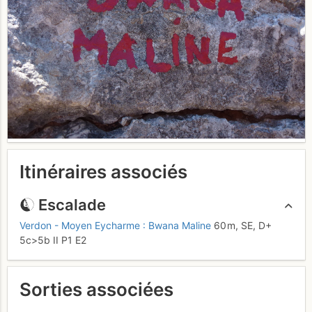
Itinéraires associés
Escalade
Verdon - Moyen Eycharme : Bwana Maline
60 m,
SE,
D+
5c
>5b
II
P1
E2
Sorties associées