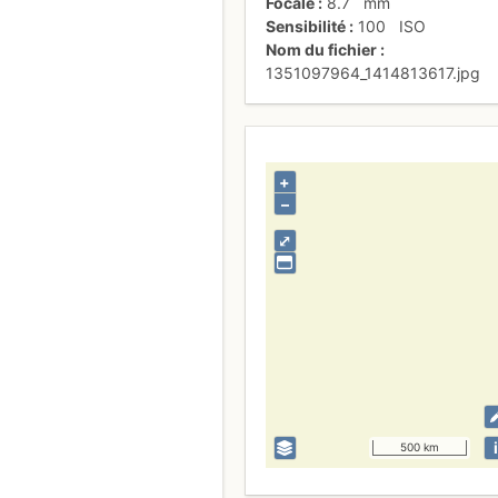
Focale
8.7
mm
Sensibilité
100
ISO
Nom du fichier
1351097964_1414813617.jpg
+
–
⤢
i
500 km