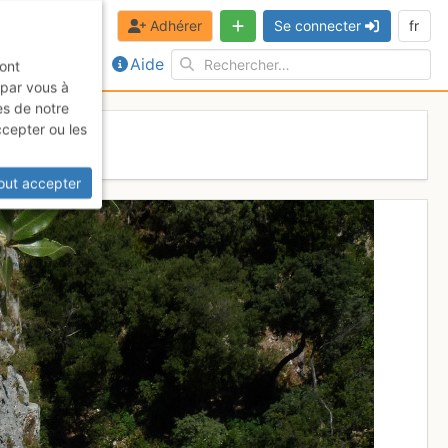
Adhérer
Se connecter
fr
Aide
sont
 par vous à
es de notre
ccepter ou les
out accepter