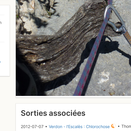
n
D
Sorties associées
2012-07-07 •
Verdon - l'Escalès : Chlorochose
• Tho