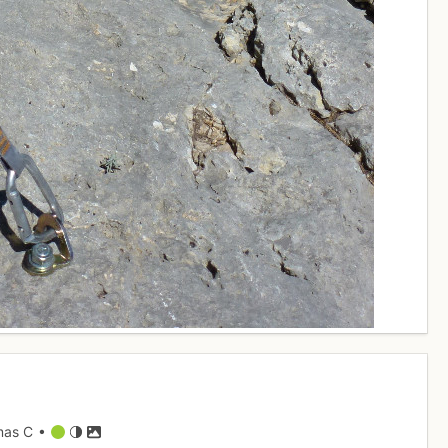
mas C •