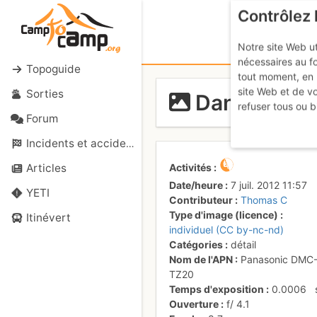
Contrôlez 
Notre site Web ut
nécessaires au f
Topoguide
tout moment, en 
site Web et de v
Sorties
Dans L3
refuser tous ou b
Forum
Incidents et accidents
Activités
Articles
Date/heure
7 juil. 2012 11:57
YETI
Contributeur
Thomas C
Type d'image (licence)
Itinévert
individuel (CC by-nc-nd)
Catégories
détail
Nom de l'APN
Panasonic DMC
TZ20
Temps d'exposition
0.0006
Ouverture
f/
4.1