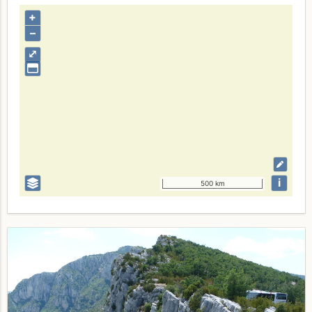
+
–
⤢
i
500 km