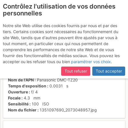
Contrôlez l'utilisation de vos données
fr
personnelles
L'Escalès
Notre site Web utilise des cookies fournis par nous et par des
tiers. Certains cookies sont nécessaires au fonctionnement du
site Web, tandis que d'autres peuvent être ajustés par vous à
tout moment, en particulier ceux qui nous permettent de
Activités
comprendre les performances de notre site Web et de vous
fournir des fonctionnalités de médias sociaux. Vous pouvez les
Date/heure
7 juil. 2012 14:26
accepter ou les refuser tous ou bien
paramétrer vos choix
.
Contributeur
Thomas C
Type d'image (licence)
individuel (CC by-nc-nd)
Tout refuser
Tout accepter
Catégories
paysages
Nom de l'APN
Panasonic DMC-TZ20
Temps d'exposition
0.0031
s
Ouverture
f/
4
Focale
4.3
mm
Sensibilité
100
ISO
Nom du fichier
1351097690_2073048957.jpg