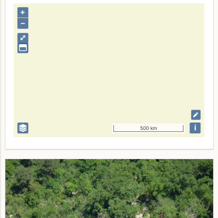
+
–
⤢
i
500 km