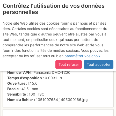
Contrôlez l'utilisation de vos données
fr
personnelles
Les secours en action
Notre site Web utilise des cookies fournis par nous et par des
tiers. Certains cookies sont nécessaires au fonctionnement du
site Web, tandis que d'autres peuvent être ajustés par vous à
tout moment, en particulier ceux qui nous permettent de
Activités
comprendre les performances de notre site Web et de vous
fournir des fonctionnalités de médias sociaux. Vous pouvez les
Date/heure
7 juil. 2012 14:09
accepter ou les refuser tous ou bien
paramétrer vos choix
.
Contributeur
Thomas C
Type d'image (licence)
individuel (CC by-nc-nd)
Tout refuser
Tout accepter
Catégories
divers
Nom de l'APN
Panasonic DMC-TZ20
Temps d'exposition
0.0031
s
Ouverture
f/
5.6
Focale
41.5
mm
Sensibilité
100
ISO
Nom du fichier
1351097684_1495399166.jpg