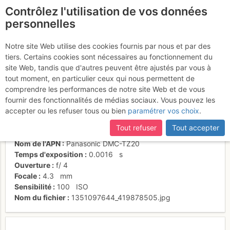
Contrôlez l'utilisation de vos données
fr
personnelles
Suite à une récente et importante mise à jour du site,
si
Vue sur L4
certaines pages ne sont plus accessibles, manquantes ou
Notre site Web utilise des cookies fournis par nous et par des
incomplètes, déconnectez-vous puis reconnectez-vous à votre
tiers. Certains cookies sont nécessaires au fonctionnement du
compte sur le site.
site Web, tandis que d'autres peuvent être ajustés par vous à
tout moment, en particulier ceux qui nous permettent de
Activités
comprendre les performances de notre site Web et de vous
fournir des fonctionnalités de médias sociaux. Vous pouvez les
Date/heure
7 juil. 2012 12:20
accepter ou les refuser tous ou bien
paramétrer vos choix
.
Contributeur
Thomas C
Type d'image (licence)
individuel (CC by-nc-nd)
Tout refuser
Tout accepter
Catégories
détail
Nom de l'APN
Panasonic DMC-TZ20
Temps d'exposition
0.0016
s
Ouverture
f/
4
Focale
4.3
mm
Sensibilité
100
ISO
Nom du fichier
1351097644_419878505.jpg