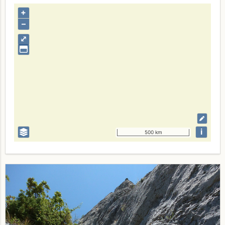
+
–
⤢
i
500 km