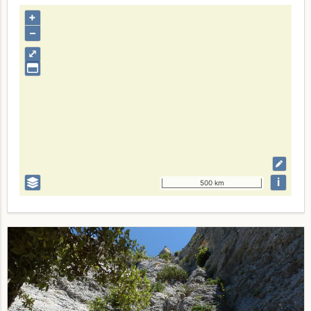
+
–
⤢
i
500 km