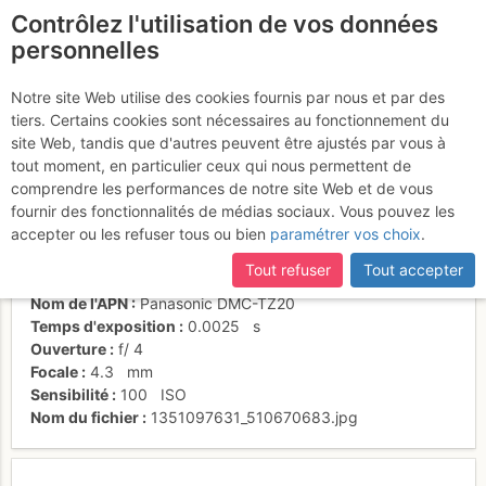
Contrôlez l'utilisation de vos données
fr
personnelles
Le dièdre de départ
Notre site Web utilise des cookies fournis par nous et par des
tiers. Certains cookies sont nécessaires au fonctionnement du
site Web, tandis que d'autres peuvent être ajustés par vous à
tout moment, en particulier ceux qui nous permettent de
Activités
comprendre les performances de notre site Web et de vous
fournir des fonctionnalités de médias sociaux. Vous pouvez les
Date/heure
7 juil. 2012 10:45
accepter ou les refuser tous ou bien
paramétrer vos choix
.
Contributeur
Thomas C
Type d'image (licence)
individuel (CC by-nc-nd)
Tout refuser
Tout accepter
Catégories
détail
Nom de l'APN
Panasonic DMC-TZ20
Temps d'exposition
0.0025
s
Ouverture
f/
4
Focale
4.3
mm
Sensibilité
100
ISO
Nom du fichier
1351097631_510670683.jpg