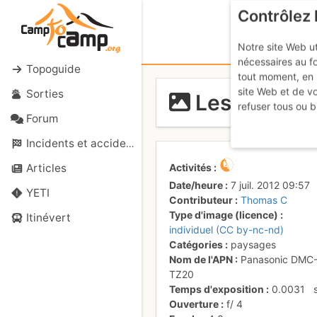
Contrôlez 
Notre site Web ut
nécessaires au f
Topoguide
tout moment, en 
site Web et de v
Sorties
Les gorges
refuser tous ou b
Forum
Incidents et accidents
Activités
Articles
Date/heure
7 juil. 2012 09:57
YETI
Contributeur
Thomas C
Type d'image (licence)
Itinévert
individuel (CC by-nc-nd)
Catégories
paysages
Nom de l'APN
Panasonic DMC
TZ20
Temps d'exposition
0.0031
Ouverture
f/
4