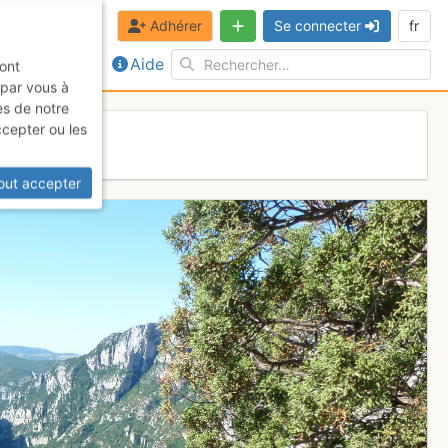
Adhérer
Se connecter
fr
Aide
sont
 par vous à
es de notre
ccepter ou les
out accepter