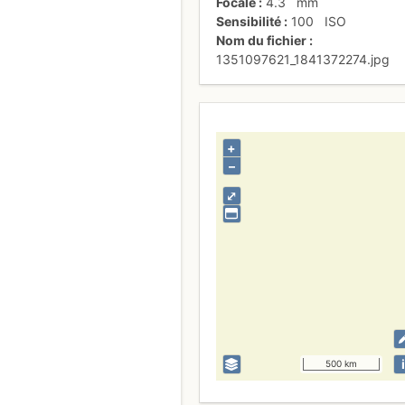
Focale
4.3
mm
Sensibilité
100
ISO
Nom du fichier
1351097621_1841372274.jpg
+
–
⤢
i
500 km