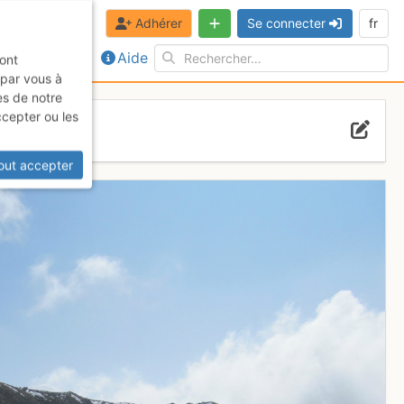
Adhérer
Se connecter
fr
Aide
sont
 par vous à
es de notre
ccepter ou les
out accepter