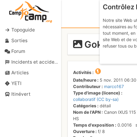
Contrôlez 
Notre site Web ut
nécessaires au f
Topoguide
tout moment, en 
site Web et de v
Sorties
Gokyo
refuser tous ou b
Forum
Incidents et accidents
Activités
Articles
Date/heure
5 nov. 2011 06:30
YETI
Contributeur
marco167
Type d'image (licence)
Itinévert
collaboratif (CC by-sa)
Catégories
détail
Nom de l'APN
Canon IXUS 115
HS
Temps d'exposition
0.0016
Ouverture
f/
8