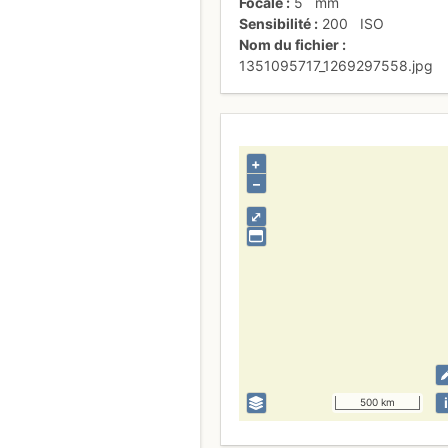
Focale
5
mm
Sensibilité
200
ISO
Nom du fichier
1351095717_1269297558.jpg
+
–
⤢
i
500 km