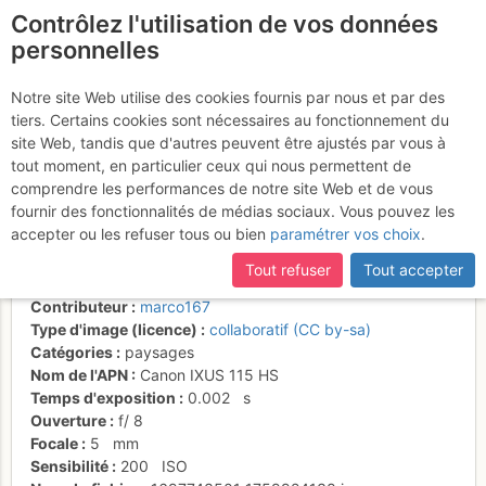
Contrôlez l'utilisation de vos données
fr
personnelles
Vue sur Gokyo et le
Notre site Web utilise des cookies fournis par nous et par des
tiers. Certains cookies sont nécessaires au fonctionnement du
glacier Ngozumba depuis
site Web, tandis que d'autres peuvent être ajustés par vous à
Gokyo peak
tout moment, en particulier ceux qui nous permettent de
comprendre les performances de notre site Web et de vous
fournir des fonctionnalités de médias sociaux. Vous pouvez les
accepter ou les refuser tous ou bien
paramétrer vos choix
.
Activités
Tout refuser
Tout accepter
Date/heure
5 nov. 2011 05:32
Contributeur
marco167
Type d'image (licence)
collaboratif (CC by-sa)
Catégories
paysages
Nom de l'APN
Canon IXUS 115 HS
Temps d'exposition
0.002
s
Ouverture
f/
8
Focale
5
mm
Sensibilité
200
ISO