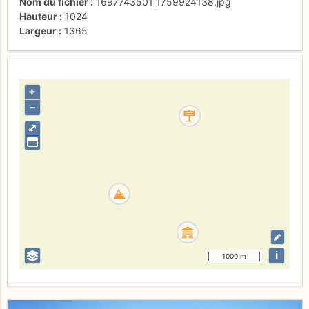
Nom du fichier
1697743501_1759924138.jpg
Hauteur
1024
Largeur
1365
+
–
⤢
i
1000 m