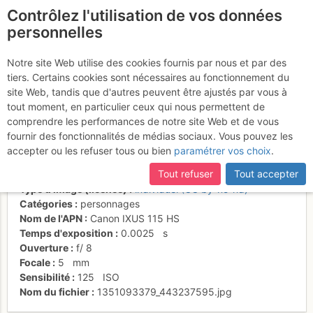
Contrôlez l'utilisation de vos données
fr
personnelles
Lavinia dans la
Notre site Web utilise des cookies fournis par nous et par des
tiers. Certains cookies sont nécessaires au fonctionnement du
descente vers Gokyo
site Web, tandis que d'autres peuvent être ajustés par vous à
tout moment, en particulier ceux qui nous permettent de
comprendre les performances de notre site Web et de vous
fournir des fonctionnalités de médias sociaux. Vous pouvez les
Activités
accepter ou les refuser tous ou bien
paramétrer vos choix
.
Date/heure
4 nov. 2011 10:50
Tout refuser
Tout accepter
Contributeur
marco167
Type d'image (licence)
individuel (CC by-nc-nd)
Catégories
personnages
Nom de l'APN
Canon IXUS 115 HS
Temps d'exposition
0.0025
s
Ouverture
f/
8
Focale
5
mm
Sensibilité
125
ISO
Nom du fichier
1351093379_443237595.jpg