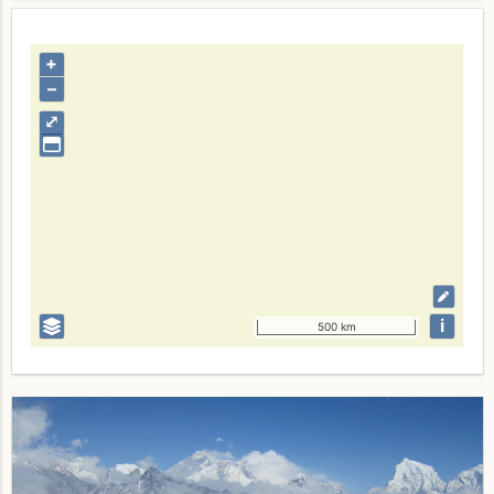
+
–
⤢
i
500 km