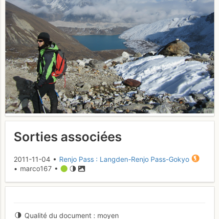
Sorties associées
2011-11-04 •
Renjo Pass : Langden-Renjo Pass-Gokyo
• marco167 •
Qualité du document
moyen