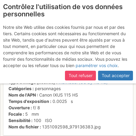
Contrôlez l'utilisation de vos données
fr
personnelles
Fin de la montée dans la
Notre site Web utilise des cookies fournis par nous et par des
tiers. Certains cookies sont nécessaires au fonctionnement du
neige
site Web, tandis que d'autres peuvent être ajustés par vous à
tout moment, en particulier ceux qui nous permettent de
comprendre les performances de notre site Web et de vous
fournir des fonctionnalités de médias sociaux. Vous pouvez les
Activités
accepter ou les refuser tous ou bien
paramétrer vos choix
.
Date/heure
4 nov. 2011 08:14
Tout refuser
Tout accepter
Contributeur
marco167
Type d'image (licence)
individuel (CC by-nc-nd)
Catégories
personnages
Nom de l'APN
Canon IXUS 115 HS
Temps d'exposition
0.0025
s
Ouverture
f/
8
Focale
5
mm
Sensibilité
100
ISO
Nom du fichier
1351092598_979136383.jpg