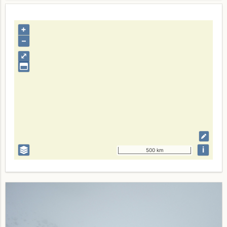
+
–
⤢
i
500 km