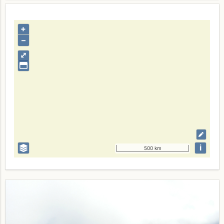
+
–
⤢
i
500 km