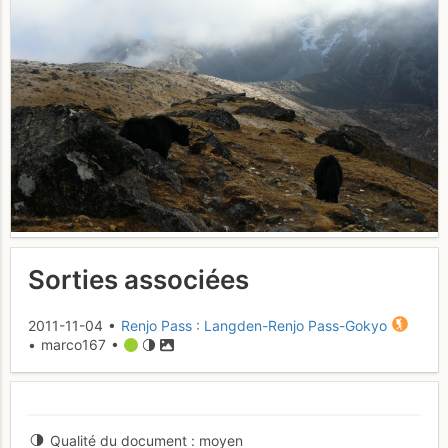
Sorties associées
2011-11-04 •
Renjo Pass : Langden-Renjo Pass-Gokyo
• marco167 •
Qualité du document
moyen