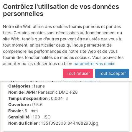
Contrôlez l'utilisation de vos données
fr
personnelles
Dzos dans la montée
Notre site Web utilise des cookies fournis par nous et par des
tiers. Certains cookies sont nécessaires au fonctionnement du
au Renjo Pass
site Web, tandis que d'autres peuvent être ajustés par vous à
tout moment, en particulier ceux qui nous permettent de
comprendre les performances de notre site Web et de vous
fournir des fonctionnalités de médias sociaux. Vous pouvez les
Activités
accepter ou les refuser tous ou bien
paramétrer vos choix
.
Date/heure
4 nov. 2011 05:01
Tout refuser
Tout accepter
Contributeur
marco167
Type d'image (licence)
collaboratif (CC by-sa)
Catégories
faune
Nom de l'APN
Panasonic DMC-FZ8
Temps d'exposition
0.004
s
Ouverture
f/
5.6
Focale
6
mm
Sensibilité
100
ISO
Nom du fichier
1351092308_844488290.jpg