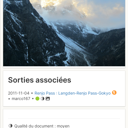
Sorties associées
2011-11-04 •
Renjo Pass : Langden-Renjo Pass-Gokyo
• marco167 •
Qualité du document
moyen