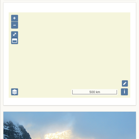
+
–
⤢
i
500 km