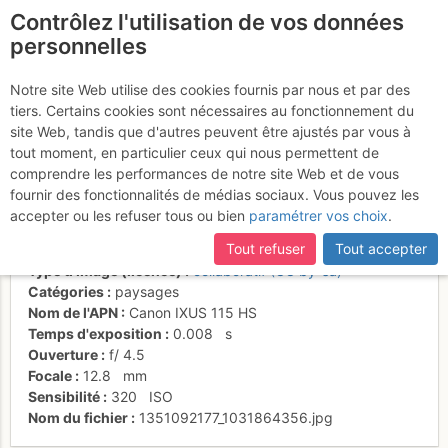
Contrôlez l'utilisation de vos données
fr
personnelles
Levée de soleil dans la
Notre site Web utilise des cookies fournis par nous et par des
tiers. Certains cookies sont nécessaires au fonctionnement du
montée au Renjo Pass
site Web, tandis que d'autres peuvent être ajustés par vous à
tout moment, en particulier ceux qui nous permettent de
comprendre les performances de notre site Web et de vous
fournir des fonctionnalités de médias sociaux. Vous pouvez les
Activités
accepter ou les refuser tous ou bien
paramétrer vos choix
.
Date/heure
4 nov. 2011 02:41
Tout refuser
Tout accepter
Contributeur
marco167
Type d'image (licence)
collaboratif (CC by-sa)
Catégories
paysages
Nom de l'APN
Canon IXUS 115 HS
Temps d'exposition
0.008
s
Ouverture
f/
4.5
Focale
12.8
mm
Sensibilité
320
ISO
Nom du fichier
1351092177_1031864356.jpg