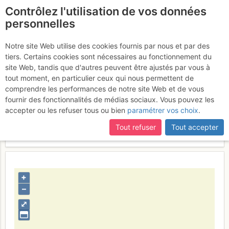
Contrôlez l'utilisation de vos données
fr
personnelles
Arête blanche du Fût
Notre site Web utilise des cookies fournis par nous et par des
tiers. Certains cookies sont nécessaires au fonctionnement du
site Web, tandis que d'autres peuvent être ajustés par vous à
tout moment, en particulier ceux qui nous permettent de
Activités
comprendre les performances de notre site Web et de vous
fournir des fonctionnalités de médias sociaux. Vous pouvez les
Contributeur
L. Besson
accepter ou les refuser tous ou bien
paramétrer vos choix
.
Type d'image (licence)
collaboratif (CC by-sa)
Catégories
schéma / tracé
Tout refuser
Tout accepter
Nom du fichier
1351091881_1774831678.svg
+
–
⤢