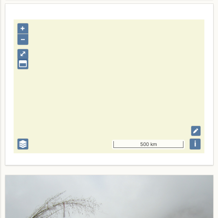
+
–
⤢
i
500 km