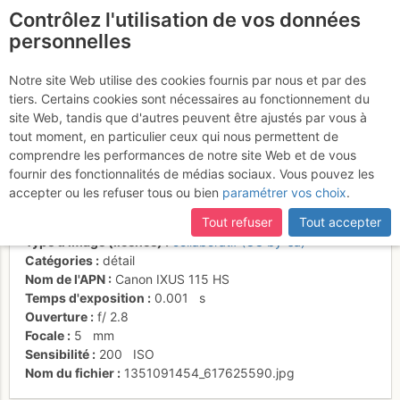
Contrôlez l'utilisation de vos données
fr
personnelles
Départ de Thame
Notre site Web utilise des cookies fournis par nous et par des
tiers. Certains cookies sont nécessaires au fonctionnement du
dans les nuages
site Web, tandis que d'autres peuvent être ajustés par vous à
tout moment, en particulier ceux qui nous permettent de
comprendre les performances de notre site Web et de vous
fournir des fonctionnalités de médias sociaux. Vous pouvez les
Activités
accepter ou les refuser tous ou bien
paramétrer vos choix
.
Date/heure
3 nov. 2011 04:26
Tout refuser
Tout accepter
Contributeur
marco167
Type d'image (licence)
collaboratif (CC by-sa)
Catégories
détail
Nom de l'APN
Canon IXUS 115 HS
Temps d'exposition
0.001
s
Ouverture
f/
2.8
Focale
5
mm
Sensibilité
200
ISO
Nom du fichier
1351091454_617625590.jpg