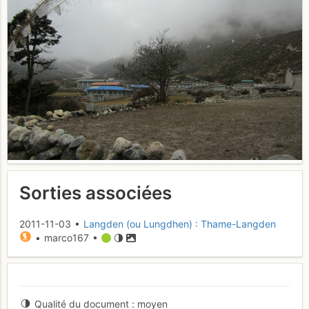
Sorties associées
2011-11-03 •
Langden (ou Lungdhen) : Thame-Langden
• marco167 •
Qualité du document
moyen