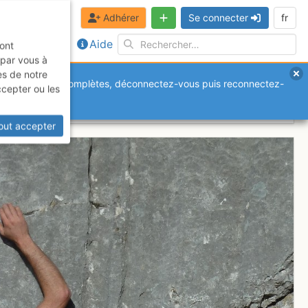
Adhérer
Se connecter
fr
Aide
sont
 par vous à
es de notre
anquantes ou incomplètes, déconnectez-vous puis reconnectez-
ccepter ou les
out accepter