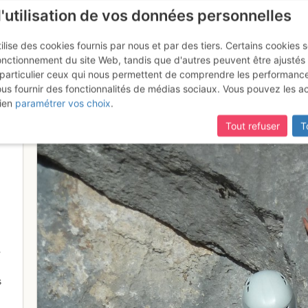
l'utilisation de vos données personnelles
ilise des cookies fournis par nous et par des tiers. Certains cookies 
onctionnement du site Web, tandis que d'autres peuvent être ajustés
particulier ceux qui nous permettent de comprendre les performanc
mise à jour du site,
si certaines pages ne sont plus accessibles, m
ous fournir des fonctionnalités de médias sociaux. Vous pouvez les a
Banjo
ien
paramétrer vos choix
.
Tout refuser
T
-
s