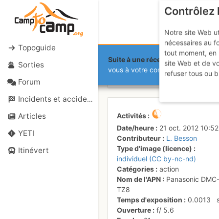
Contrôlez 
Notre site Web ut
nécessaires au f
Topoguide
tout moment, en 
Suite à une récente et importante 
site Web et de v
Sorties
L3 Docteur 
vous à votre compte sur le site.
refuser tous ou b
Forum
Incidents et accidents
Activités
Articles
Date/heure
21 oct. 2012 10:52
YETI
Contributeur
L. Besson
Type d'image (licence)
Itinévert
individuel (CC by-nc-nd)
Catégories
action
Nom de l'APN
Panasonic DMC
TZ8
Temps d'exposition
0.0013
Ouverture
f/
5.6