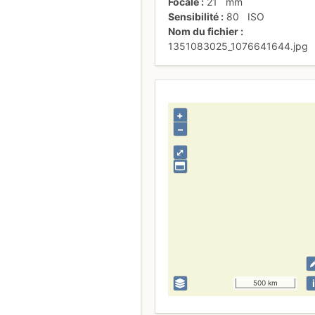
Focale
21
mm
Sensibilité
80
ISO
Nom du fichier
1351083025_1076641644.jpg
+
–
⤢
i
500 km