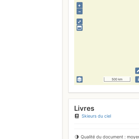
+
–
⤢
i
500 km
Livres
Skieurs du ciel
Qualité du document
moye