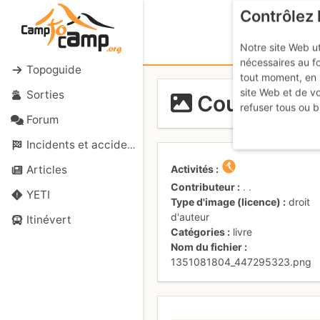
Contrôlez 
Notre site Web ut
nécessaires au f
Topoguide
tout moment, en 
site Web et de v
Sorties
Couverture
refuser tous ou b
Forum
Incidents et accidents
Activités
Articles
Contributeur
. .
YETI
Type d'image (licence)
droit
d'auteur
Itinévert
Catégories
livre
Nom du fichier
1351081804_447295323.png