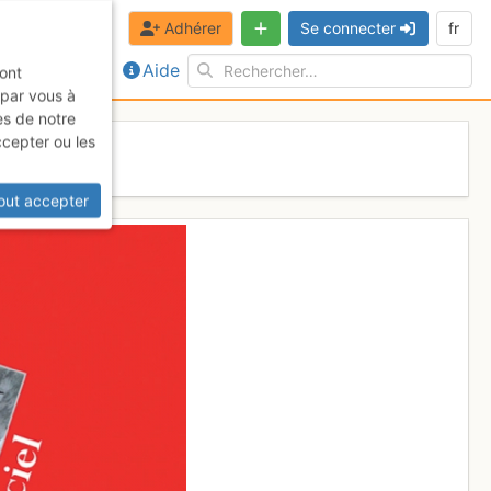
Adhérer
Se connecter
fr
Aide
sont
 par vous à
es de notre
ccepter ou les
out accepter