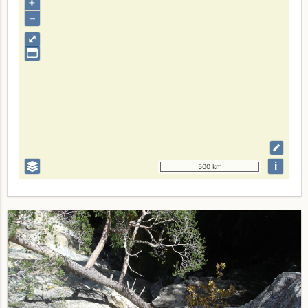
+
–
⤢
i
500 km