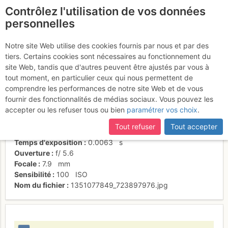
Contrôlez l'utilisation de vos données
fr
personnelles
Peponne en action
Notre site Web utilise des cookies fournis par nous et par des
tiers. Certains cookies sont nécessaires au fonctionnement du
site Web, tandis que d'autres peuvent être ajustés par vous à
tout moment, en particulier ceux qui nous permettent de
Activités
comprendre les performances de notre site Web et de vous
fournir des fonctionnalités de médias sociaux. Vous pouvez les
Date/heure
21 oct. 2012 15:18
accepter ou les refuser tous ou bien
paramétrer vos choix
.
Contributeur
Pierre-alain Baehler
Type d'image (licence)
individuel (CC by-nc-nd)
Tout refuser
Tout accepter
Nom de l'APN
SONY DSC-W1
Temps d'exposition
0.0063
s
Ouverture
f/
5.6
Focale
7.9
mm
Sensibilité
100
ISO
Nom du fichier
1351077849_723897976.jpg