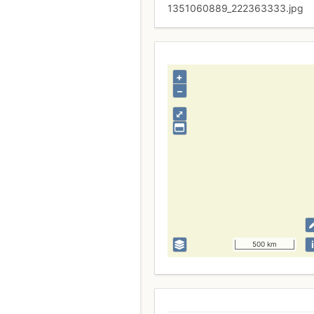
1351060889_222363333.jpg
+
–
⤢
i
500 km