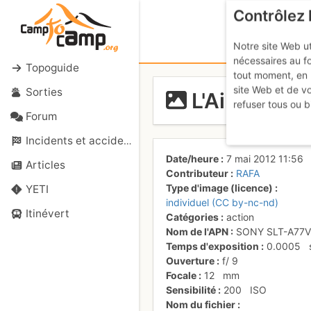
Contrôlez 
Notre site Web ut
nécessaires au f
Topoguide
tout moment, en 
site Web et de v
Sorties
L'Ailefroide
refuser tous ou b
Forum
Incidents et accidents
Date/heure
7 mai 2012 11:56
Articles
Contributeur
RAFA
Type d'image (licence)
YETI
individuel (CC by-nc-nd)
Itinévert
Catégories
action
Nom de l'APN
SONY SLT-A77V
Temps d'exposition
0.0005
Ouverture
f/
9
Focale
12
mm
Sensibilité
200
ISO
Nom du fichier