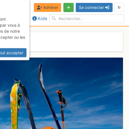
Adhérer
Se connecter
fr
Aide
sont
 par vous à
es de notre
ccepter ou les
out accepter