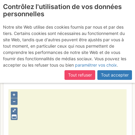
Contrôlez l'utilisation de vos données
fr
personnelles
Pointe des Arcas
Notre site Web utilise des cookies fournis par nous et par des
tiers. Certains cookies sont nécessaires au fonctionnement du
site Web, tandis que d'autres peuvent être ajustés par vous à
tout moment, en particulier ceux qui nous permettent de
Contributeur
RAFA
comprendre les performances de notre site Web et de vous
Type d'image (licence)
individuel (CC by-nc-nd)
fournir des fonctionnalités de médias sociaux. Vous pouvez les
Catégories
action
accepter ou les refuser tous ou bien
paramétrer vos choix
.
Nom du fichier
1351060568_286259780.jpg
Tout refuser
Tout accepter
+
–
⤢