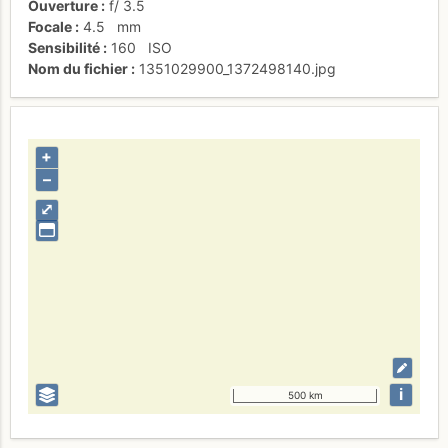
Ouverture
f/
3.5
Focale
4.5
mm
Sensibilité
160
ISO
Nom du fichier
1351029900_1372498140.jpg
+
–
⤢
i
500 km