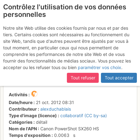
Contrôlez l'utilisation de vos données
fr
personnelles
Suite à une récente et importante mise à jour du site,
si
La vire permettant de
certaines pages ne sont plus accessibles, manquantes ou
Notre site Web utilise des cookies fournis par nous et par des
incomplètes, déconnectez-vous puis reconnectez-vous à votre
tiers. Certains cookies sont nécessaires au fonctionnement du
contourner le premier
compte sur le site.
site Web, tandis que d'autres peuvent être ajustés par vous à
gendarme pour rejoindre
tout moment, en particulier ceux qui nous permettent de
comprendre les performances de notre site Web et de vous
l'arête depuis le couloir du
fournir des fonctionnalités de médias sociaux. Vous pouvez les
Pacheu
accepter ou les refuser tous ou bien
paramétrer vos choix
.
Tout refuser
Tout accepter
Activités
Date/heure
21 oct. 2012 08:31
Contributeur
alexduchablais
Type d'image (licence)
collaboratif (CC by-sa)
Catégories
détail
Nom de l'APN
Canon PowerShot SX260 HS
Temps d'exposition
0.0063
s