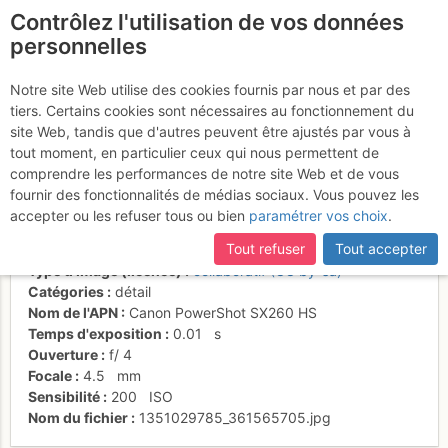
Contrôlez l'utilisation de vos données
fr
personnelles
L'arête Vierge depuis
Notre site Web utilise des cookies fournis par nous et par des
tiers. Certains cookies sont nécessaires au fonctionnement du
le début de la traversée
site Web, tandis que d'autres peuvent être ajustés par vous à
tout moment, en particulier ceux qui nous permettent de
comprendre les performances de notre site Web et de vous
fournir des fonctionnalités de médias sociaux. Vous pouvez les
Activités
accepter ou les refuser tous ou bien
paramétrer vos choix
.
Date/heure
21 oct. 2012 08:38
Tout refuser
Tout accepter
Contributeur
alexduchablais
Type d'image (licence)
collaboratif (CC by-sa)
Catégories
détail
Nom de l'APN
Canon PowerShot SX260 HS
Temps d'exposition
0.01
s
Ouverture
f/
4
Focale
4.5
mm
Sensibilité
200
ISO
Nom du fichier
1351029785_361565705.jpg