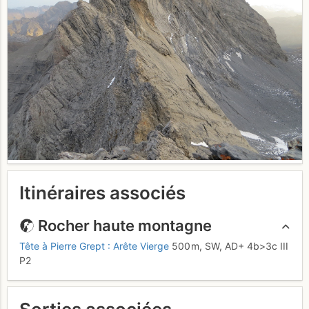
Itinéraires associés
Rocher haute montagne
Tête à Pierre Grept : Arête Vierge
500 m,
SW,
AD+
4b
>3c
III
P2