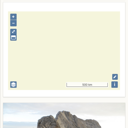
+
–
⤢
i
500 km