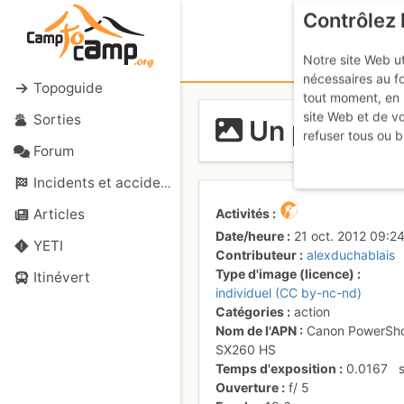
Contrôlez 
Notre site Web ut
nécessaires au f
Topoguide
tout moment, en 
site Web et de v
Sorties
Un passage 
refuser tous ou b
Forum
Incidents et accidents
Activités
Articles
Date/heure
21 oct. 2012 09:2
YETI
Contributeur
alexduchablais
Type d'image (licence)
Itinévert
individuel (CC by-nc-nd)
Catégories
action
Nom de l'APN
Canon PowerSh
SX260 HS
Temps d'exposition
0.0167
Ouverture
f/
5