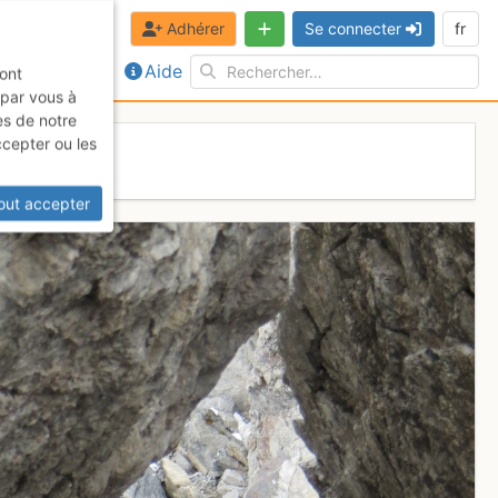
Adhérer
Se connecter
fr
Aide
sont
 par vous à
es de notre
ccepter ou les
out accepter