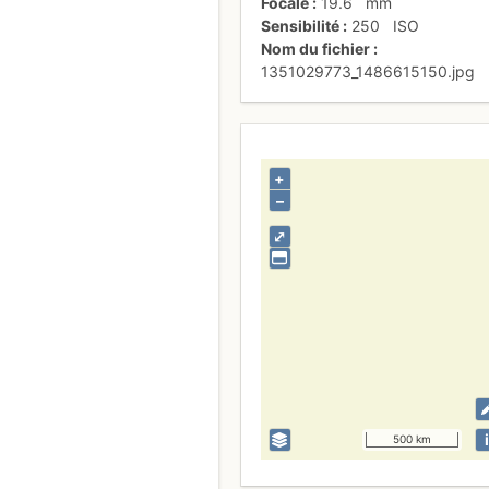
Focale
19.6
mm
Sensibilité
250
ISO
Nom du fichier
1351029773_1486615150.jpg
+
–
⤢
i
500 km