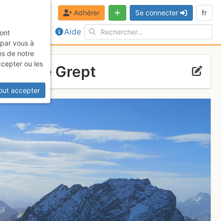
Adhérer
Se connecter
fr
Aide
sont
 par vous à
es de notre
ccepter ou les
à Pierre Grept
out accepter