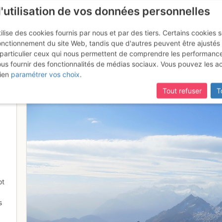
l'utilisation de vos données personnelles
ilise des cookies fournis par nous et par des tiers. Certains cookies 
onctionnement du site Web, tandis que d'autres peuvent être ajustés
particulier ceux qui nous permettent de comprendre les performanc
ous fournir des fonctionnalités de médias sociaux. Vous pouvez les a
ge depuis le sommet de la Tête 
ien
paramétrer vos choix
.
Tout refuser
T
ot
s