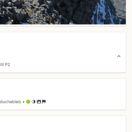
c
III
P2
duchablais •