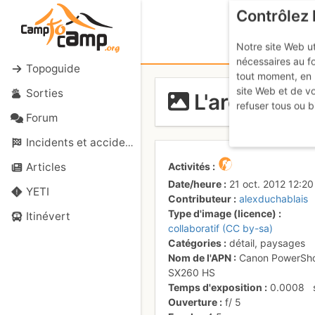
Contrôlez 
Notre site Web ut
nécessaires au f
Topoguide
tout moment, en 
site Web et de v
Sorties
L'arête Vier
refuser tous ou b
Forum
Incidents et accidents
Activités
Articles
Date/heure
21 oct. 2012 12:20
YETI
Contributeur
alexduchablais
Type d'image (licence)
Itinévert
collaboratif (CC by-sa)
Catégories
détail
,
paysages
Nom de l'APN
Canon PowerSh
SX260 HS
Temps d'exposition
0.0008
Ouverture
f/
5