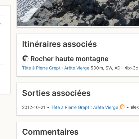
n
Itinéraires associés
Rocher haute montagne
Tête à Pierre Grept : Arête Vierge
500 m,
SW,
AD+
4b
>3
0
Sorties associées
2012-10-21 •
Tête à Pierre Grept : Arête Vierge
• alex
Commentaires