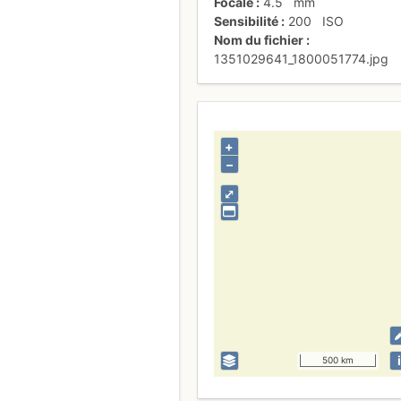
Focale
4.5
mm
Sensibilité
200
ISO
Nom du fichier
1351029641_1800051774.jpg
+
–
⤢
i
500 km