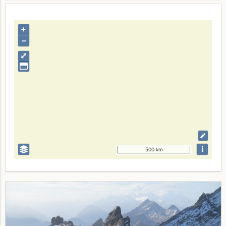
+
–
⤢
i
500 km