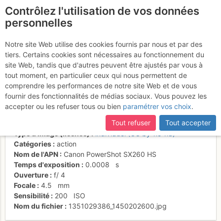
Contrôlez l'utilisation de vos données
fr
personnelles
Dans la deuxième partie
Notre site Web utilise des cookies fournis par nous et par des
tiers. Certains cookies sont nécessaires au fonctionnement du
de l'arête Vierge
site Web, tandis que d'autres peuvent être ajustés par vous à
tout moment, en particulier ceux qui nous permettent de
comprendre les performances de notre site Web et de vous
fournir des fonctionnalités de médias sociaux. Vous pouvez les
Activités
accepter ou les refuser tous ou bien
paramétrer vos choix
.
Date/heure
21 oct. 2012 11:04
Tout refuser
Tout accepter
Contributeur
alexduchablais
Type d'image (licence)
individuel (CC by-nc-nd)
Catégories
action
Nom de l'APN
Canon PowerShot SX260 HS
Temps d'exposition
0.0008
s
Ouverture
f/
4
Focale
4.5
mm
Sensibilité
200
ISO
Nom du fichier
1351029386_1450202600.jpg