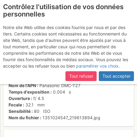
Contrôlez l'utilisation de vos données
fr
personnelles
Gloups
Notre site Web utilise des cookies fournis par nous et par des
tiers. Certains cookies sont nécessaires au fonctionnement du
site Web, tandis que d'autres peuvent être ajustés par vous à
tout moment, en particulier ceux qui nous permettent de
Activités
comprendre les performances de notre site Web et de vous
fournir des fonctionnalités de médias sociaux. Vous pouvez les
Date/heure
21 oct. 2012 14:57
accepter ou les refuser tous ou bien
paramétrer vos choix
.
Contributeur
Frédéric Bunoz
Type d'image (licence)
collaboratif (CC by-sa)
Tout refuser
Tout accepter
Catégories
détail
,
montée
,
action
Nom de l'APN
Panasonic DMC-TZ7
Temps d'exposition
0.004
s
Ouverture
f/
4.5
Focale
32.1
mm
Sensibilité
80
ISO
Nom du fichier
1351024547_219613894.jpg