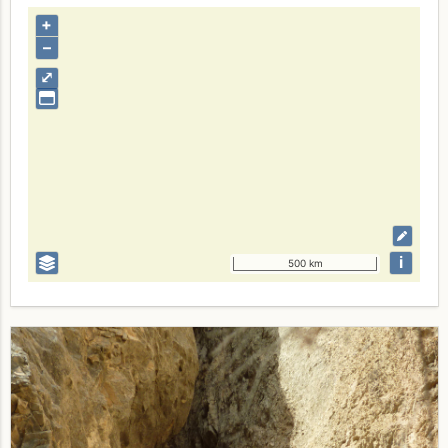
+
–
⤢
i
500 km