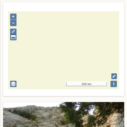
+
–
⤢
i
500 km