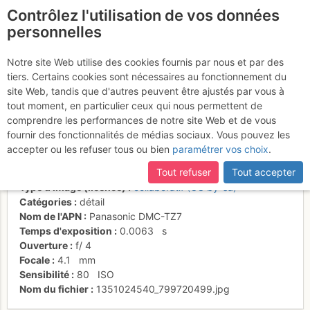
Contrôlez l'utilisation de vos données
fr
personnelles
Fin de L3 (petite
Notre site Web utilise des cookies fournis par nous et par des
tiers. Certains cookies sont nécessaires au fonctionnement du
descente) et L4, depuis R3
site Web, tandis que d'autres peuvent être ajustés par vous à
tout moment, en particulier ceux qui nous permettent de
comprendre les performances de notre site Web et de vous
fournir des fonctionnalités de médias sociaux. Vous pouvez les
Activités
accepter ou les refuser tous ou bien
paramétrer vos choix
.
Date/heure
21 oct. 2012 14:25
Tout refuser
Tout accepter
Contributeur
Frédéric Bunoz
Type d'image (licence)
collaboratif (CC by-sa)
Catégories
détail
Nom de l'APN
Panasonic DMC-TZ7
Temps d'exposition
0.0063
s
Ouverture
f/
4
Focale
4.1
mm
Sensibilité
80
ISO
Nom du fichier
1351024540_799720499.jpg