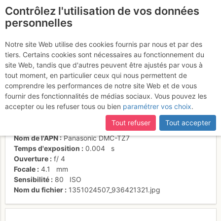
Contrôlez l'utilisation de vos données
fr
personnelles
L5 depuis R4
Notre site Web utilise des cookies fournis par nous et par des
tiers. Certains cookies sont nécessaires au fonctionnement du
site Web, tandis que d'autres peuvent être ajustés par vous à
tout moment, en particulier ceux qui nous permettent de
Activités
comprendre les performances de notre site Web et de vous
fournir des fonctionnalités de médias sociaux. Vous pouvez les
Date/heure
21 oct. 2012 15:26
accepter ou les refuser tous ou bien
paramétrer vos choix
.
Contributeur
Frédéric Bunoz
Type d'image (licence)
collaboratif (CC by-sa)
Tout refuser
Tout accepter
Catégories
détail
Nom de l'APN
Panasonic DMC-TZ7
Temps d'exposition
0.004
s
Ouverture
f/
4
Focale
4.1
mm
Sensibilité
80
ISO
Nom du fichier
1351024507_936421321.jpg