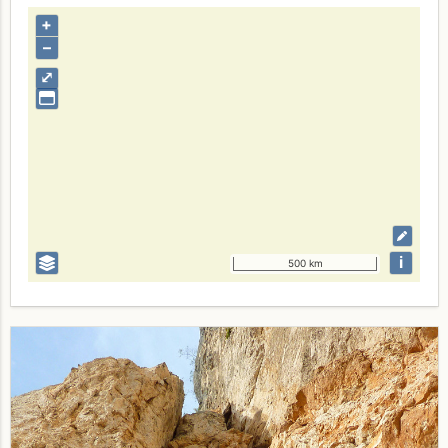
+
–
⤢
i
500 km