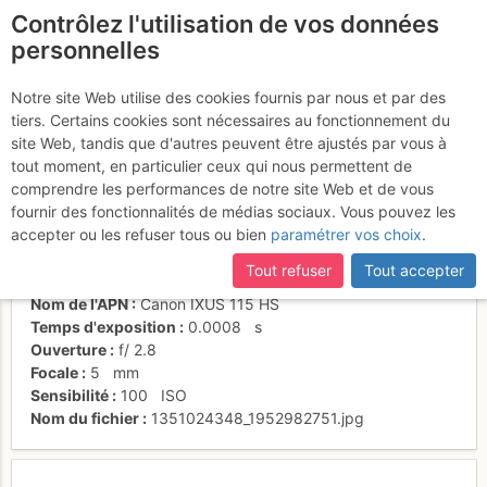
Contrôlez l'utilisation de vos données
fr
personnelles
Aéroport de Lukla
Notre site Web utilise des cookies fournis par nous et par des
tiers. Certains cookies sont nécessaires au fonctionnement du
site Web, tandis que d'autres peuvent être ajustés par vous à
tout moment, en particulier ceux qui nous permettent de
Activités
comprendre les performances de notre site Web et de vous
fournir des fonctionnalités de médias sociaux. Vous pouvez les
Date/heure
30 oct. 2011 05:17
accepter ou les refuser tous ou bien
paramétrer vos choix
.
Contributeur
marco167
Type d'image (licence)
collaboratif (CC by-sa)
Tout refuser
Tout accepter
Catégories
détail
Nom de l'APN
Canon IXUS 115 HS
Temps d'exposition
0.0008
s
Ouverture
f/
2.8
Focale
5
mm
Sensibilité
100
ISO
Nom du fichier
1351024348_1952982751.jpg