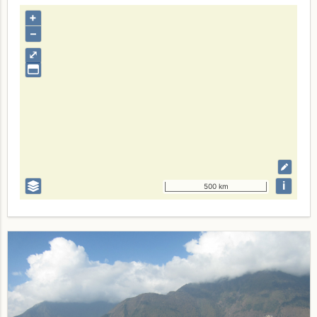
+
–
⤢
i
500 km